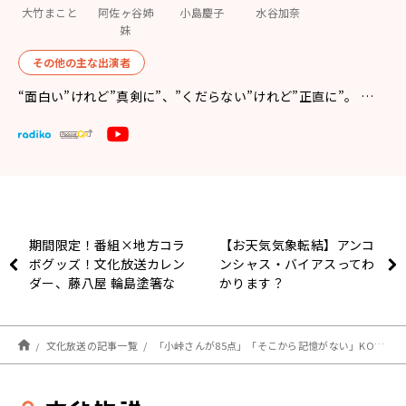
大竹まこと
阿佐ヶ谷姉
小島慶子
水谷加奈
妹
その他の主な出演者
“面白い”けれど”真剣に”、”くだらない”けれど”正直に”。 …
期間限定！番組×地方コラ
【お天気気象転結】アンコ
ボグッズ！文化放送カレン
ンシャス・バイアスってわ
ダー、藤八屋 輪島塗箸な
かります？
ど販売中
文化放送の記事一覧
「小峠さんが85点」「そこから記憶がない」KOC最下位コンビに大竹まこと「大好き！」