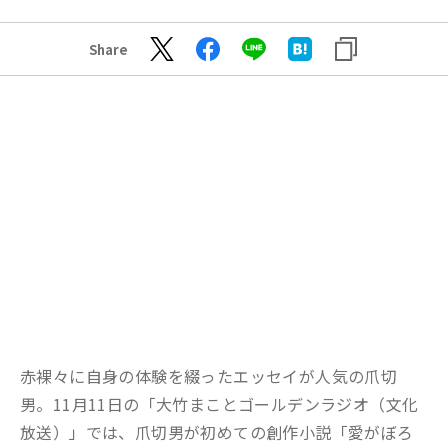
Share
赤裸々に自身の体験を綴っ
た
エッセイ
が人気の爪切
男。
11
月
11
日
の
「大竹まことゴールデンラジオ（文化
放送）」
で
は
、
爪切男が初めての創作小説「愛がぼろ