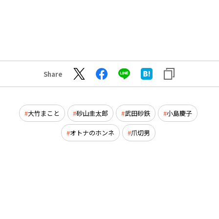
Share
大竹まこと
砂山圭太郎
武田砂鉄
小島慶子
オトナのホンネ
爪切男