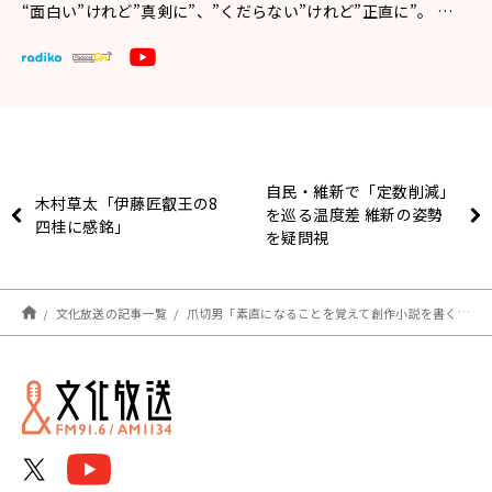
“面白い”けれど”真剣に”、”くだらない”けれど”正直に”。 …
自民・維新で「定数削減」
木村草太「伊藤匠叡王の8
を巡る温度差 維新の姿勢
四桂に感銘」
を疑問視
文化放送の記事一覧
爪切男「素直になることを覚えて創作小説を書くことができた」