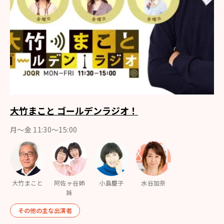
大竹まこと ゴールデンラジオ！
月〜金 11:30～15:00
大竹まこと
阿佐ヶ谷姉
小島慶子
水谷加奈
妹
その他の主な出演者