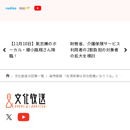
【11月10日】氣志團のボ
財務省、介護保険サービス
ーカル・綾小路翔さん降
利用者の2割負担の対象者
臨！
の拡大を検討
文化放送の記事一覧
高市首相 「台湾有事は存立危機になりうる」という答弁の撤回を拒否