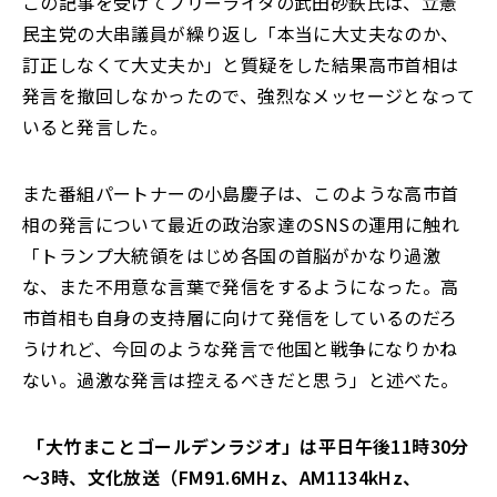
この記事を受けてフリーライタの武田砂鉄氏は、立憲
民主党の大串議員が繰り返し「本当に大丈夫なのか、
訂正しなくて大丈夫か」と質疑をした結果高市首相は
発言を撤回しなかったので、強烈なメッセージとなって
いると発言した。
また番組パートナーの小島慶子は、このような高市首
相の発言について最近の政治家達のSNSの運用に触れ
「トランプ大統領をはじめ各国の首脳がかなり過激
な、また不用意な言葉で発信をするようになった。高
市首相も自身の支持層に向けて発信をしているのだろ
うけれど、今回のような発言で他国と戦争になりかね
ない。過激な発言は控えるべきだと思う」と述べた。
「大竹まことゴールデンラジオ」は平日午後11時30分
～3時、文化放送（FM91.6MHz、AM1134kHz、