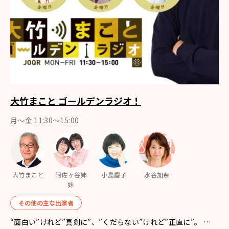
大竹まこと ゴールデンラジオ！
月〜金 11:30～15:00
大竹まこと
阿佐ヶ谷姉
小島慶子
水谷加奈
妹
その他の主な出演者
“面白い”けれど”真剣に”、”くだらない”けれど”正直に”。 …