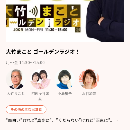
大竹まこと ゴールデンラジオ！
月〜金 11:30～15:00
大竹まこと
阿佐ヶ谷姉
小島慶子
水谷加奈
妹
その他の主な出演者
“面白い”けれど”真剣に”、”くだらない”けれど”正直に”。 …