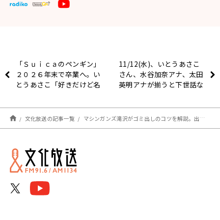
「Ｓｕｉｃａのペンギン」
11/12(水)、いとうあさこ
２０２６年末で卒業へ。い
さん、水谷加奈アナ、太田
とうあさこ「好きだけど名
英明アナが揃うと下世話な
前がＳｕｉｃａのペンギン
話題に！？懐かしいテレビ
って知らなかった」
ゲームの話題も！
文化放送の記事一覧
マシンガンズ滝沢がゴミ出しのコツを解説。出し方次第で「税金の節約にもなる」