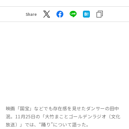
Share
映画「国宝」などでも存在感を見せたダンサーの田中
泯
。
11
月
25
日
の
「大竹まことゴールデンラジオ（文化
放送）」
で
は
、
“踊り”について語った。