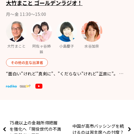
大竹まこと ゴールデンラジオ！
月〜金 11:30～15:00
大竹まこと
阿佐ヶ谷姉
小島慶子
水谷加奈
妹
その他の主な出演者
“面白い”けれど”真剣に”、”くだらない”けれど”正直に”。 …
75歳以上の金融所得把握
中国が高市バッシングを続
を強化へ「現役世代の不満
けるのは習主席への忖度？