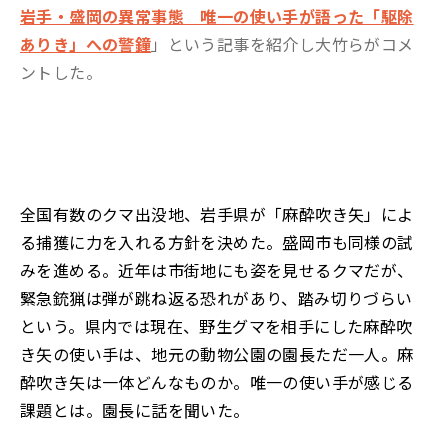
岩手・盛岡の異常事態 唯一の使い手が語った「駆除
ありき」への警鐘
」という記事を紹介し大竹らがコメ
ントした。
全国有数のクマ出没地、岩手県が「麻酔吹き矢」によ
る捕獲に力を入れる方針を決めた。盛岡市も同様の試
みを進める。近年は市街地にも姿を見せるクマだが、
緊急銃猟は弾が跳ね返る恐れがあり、踏み切りづらい
という。県内では現在、野生グマを相手にした麻酔吹
き矢の使い手は、地元の動物公園の園長ただ一人。麻
酔吹き矢は一体どんなものか。唯一の使い手が感じる
課題とは。園長に話を聞いた。