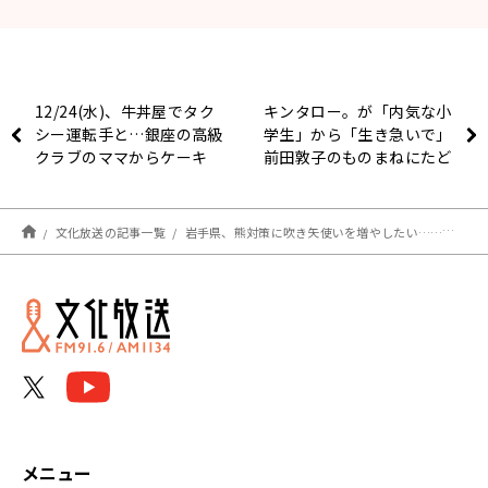
12/24(水)、牛丼屋でタク
キンタロー。が「内気な小
シー運転手と…銀座の高級
学生」から「生き急いで」
クラブのママからケーキ
前田敦子のものまねにたど
を…大竹さん、あさこさ
り着くまで
ん、下積み時代のクリスマ
ス🎄
文化放送の記事一覧
岩手県、熊対策に吹き矢使いを増やしたい……しかし、熊に有効な射程距離は5mという話に大竹「吹き矢大丈夫か！？」
メニュー