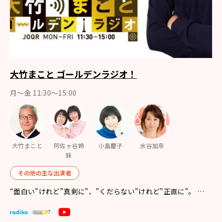
大竹まこと ゴールデンラジオ！
月〜金 11:30～15:00
大竹まこと
阿佐ヶ谷姉
小島慶子
水谷加奈
妹
その他の主な出演者
“面白い”けれど”真剣に”、”くだらない”けれど”正直に”。 …