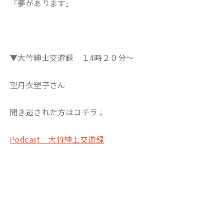
「夢があります」
▼大竹紳士交遊録 １4時２０分～
望月衣塑子さん
聞き逃された方はコチラ↓
Podcast 大竹紳士交遊録