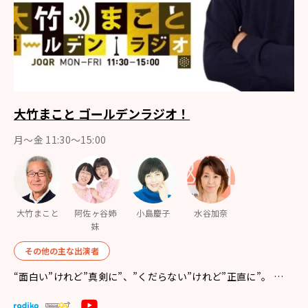
大竹まこと ゴールデンラジオ！
月〜金 11:30～15:00
大竹まこと
阿佐ヶ谷姉
小島慶子
水谷加奈
妹
その他の主な出演者
“面白い”けれど”真剣に”、”くだらない”けれど”正直に”。 …