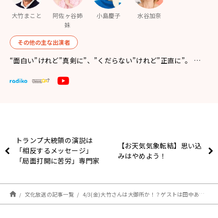
大竹まこと
阿佐ヶ谷姉
小島慶子
水谷加奈
妹
その他の主な出演者
“面白い”けれど”真剣に”、”くだらない”けれど”正直に”。 …
トランプ大統領の演説は
【お天気気象転結】思い込
「相反するメッセージ」
みはやめよう！
「局面打開に苦労」専門家
が分析
文化放送の記事一覧
4/3(金)大竹さんは大御所か！？ゲストは田中あいみさん、ビビる大木さんでした！