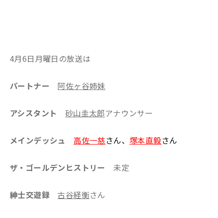
4月6日月曜日の放送は
パートナー
阿佐ヶ谷姉妹
アシスタント
砂山圭太郎
アナウンサー
メインデッシュ
高佐一慈
さん、
塚本直毅
さん
ザ・ゴールデンヒストリー
未定
紳士交遊録
古谷経衡
さん