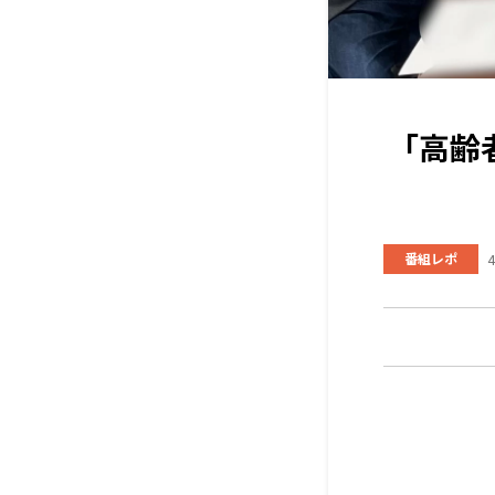
「高齢
番組レポ
4