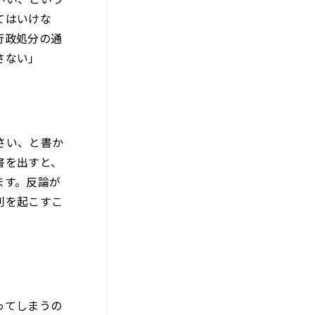
てはいけな
行政処分の通
さない」
さい、と書か
書を出すと、
ます。反論が
判を起こすこ
ってしまうの