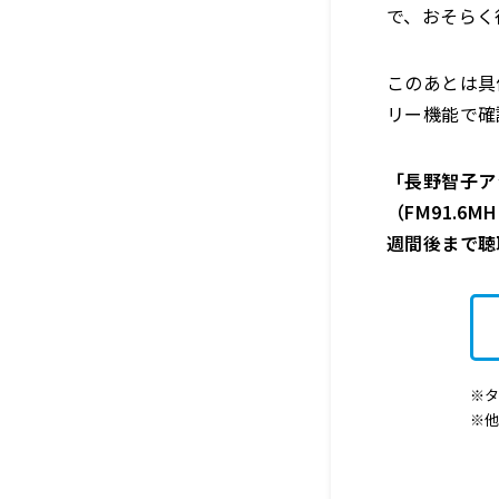
で、おそらく
このあとは具
リー機能で確
「長野智子ア
（FM91.6M
週間
後まで聴
※タ
※