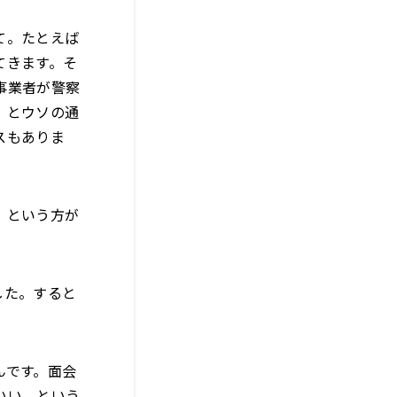
て。たとえば
てきます。そ
事業者が警察
、とウソの通
スもありま
、という方が
した。すると
んです。面会
いい、という