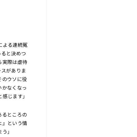
」
」
による連続冤
いると決めつ
ら実際は虐待
ースがありま
そのウソに役
いかなくなっ
と感じます」
あるところの
よ』という情
まう」