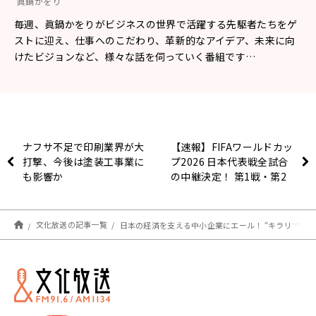
眞鍋かをり
毎週、眞鍋かをりがビジネスの世界で活躍する先駆者たちをゲ
ストに迎え、仕事へのこだわり、革新的なアイデア、未来に向
けたビジョンなど、様々な話を伺っていく番組です…
ナフサ不足で印刷業界が大
【速報】FIFAワールドカッ
打撃、今後は塗装工事業に
プ2026 日本代表戦全試合
も影響か
の中継決定！ 第1戦・第2
戦は“ミスター・レッズ”福
田正博が的確解説！ 『ゴ
ールデンラジオ』で代表発
文化放送の記事一覧
日本の経済を支える中小企業にエール！ “キラリと光る取り組み”を一般投票にて募集 「中小企業Business & Innovation AWARD2026」今秋開催
表会見も中継