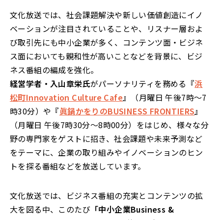
文化放送では、社会課題解決や新しい価値創造にイノ
ベーションが注目されていることや、リスナー層およ
び取引先にも中小企業が多く、コンテンツ面・ビジネ
ス面においても親和性が高いことなどを背景に、ビジ
ネス番組の編成を強化。
経営学者・入山章栄氏
がパーソナリティを務める
『
浜
松町Innovation Culture Cafe
』
（月曜日 午後7時～7
時30分）や
『
眞鍋かをりのBUSINESS FRONTIERS
』
（月曜日 午後7時30分～8時00分）をはじめ、様々な分
野の専門家をゲストに招き、社会課題や未来予測など
をテーマに、企業の取り組みやイノベーションのヒン
トを探る番組などを放送しています。
文化放送では、ビジネス番組の充実とコンテンツの拡
大を図る中、このたび
「中小企業Business &