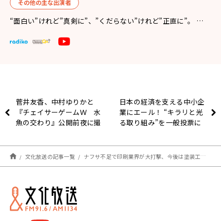
その他の主な出演者
“面白い”けれど”真剣に”、”くだらない”けれど”正直に”。 …
菅井友香、中村ゆりかと
日本の経済を支える中小企
『チェイサーゲームＷ 水
業にエール！ “キラリと光
魚の交わり』公開前夜に撮
る取り組み”を一般投票に
影秘話を語る！
て募集 「中小企業
Business & Innovation
AWARD2026」今秋開催
文化放送の記事一覧
ナフサ不足で印刷業界が大打撃、今後は塗装工事業にも影響か