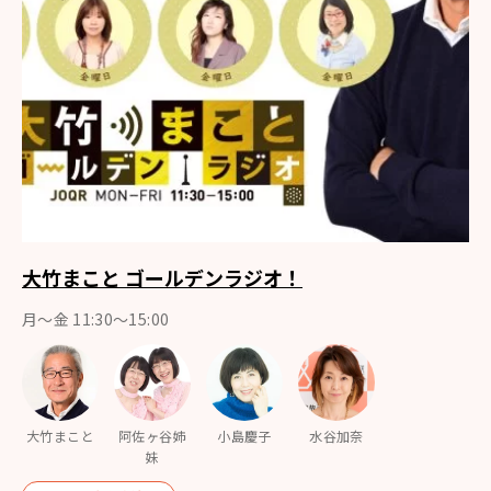
大竹まこと ゴールデンラジオ！
月〜金 11:30～15:00
大竹まこと
阿佐ヶ谷姉
小島慶子
水谷加奈
妹