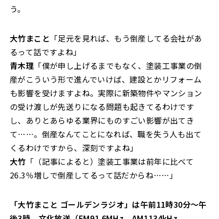
う。
大竹まこと
「足元を見れば、もう倒産してる会社があ
るって話ですよね」
青木理
「僕が申し上げるまでもなく、塗装工事業の倒
産がこういう形で進んでいけば、建設とかリフォーム
も影響を受けますよね。実際に新築物件やマンション
の受け渡しが先送りになる問題も起きてるわけです
し、ありとあらゆる業界にものすごい影響が出てき
て……。倒産なんてことになれば、職を失う人も出て
くるわけですから、深刻ですよね」
大竹
「（記事によると）塗装工事業は前年に比べて
26.3％増しで倒産してるって話だからね……」
「大竹まこと ゴールデンラジオ」は午前11時30分～午
後3時、文化放送（FM91.6MHz、AM1134kHz、