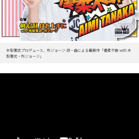
木梨憲武プロデュース、所ジョージ 詩・曲による最新作「優柔不断 with 木
梨憲武・所ジョージ」