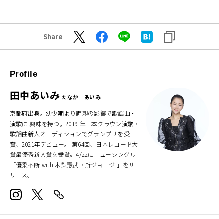
Share
Profile
田中あいみ
たなか あいみ
京都府出身。幼少期より両親の影響で歌謡曲・
演歌に 興味を持つ。2019 年日本クラウン演歌・
歌謡曲新人オーディションでグランプリを受
賞、2021年デビュー。 第64回、日本レコード大
賞最優秀新人賞を受賞。4/22にニューシングル
「優柔不断 with 木梨憲武・所ジョージ 」をリ
リース。