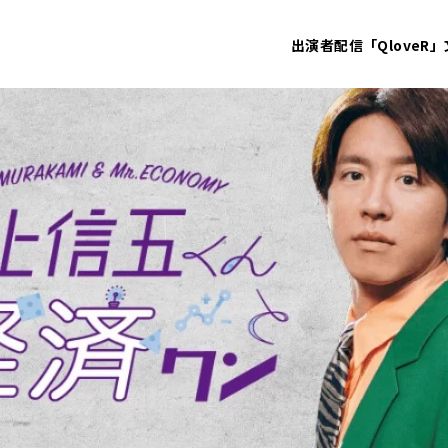
出演者
配信「QloveR」