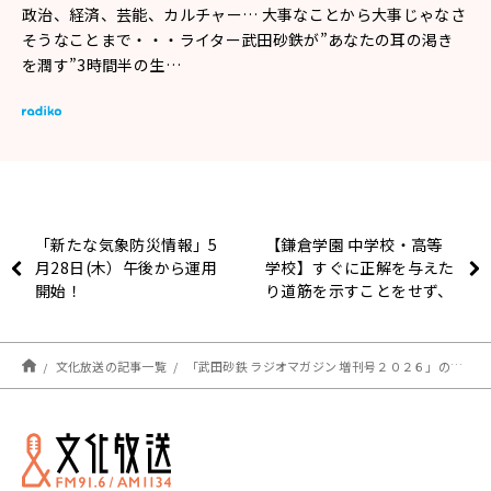
政治、経済、芸能、カルチャー… 大事なことから大事じゃなさ
そうなことまで・・・ライター武田砂鉄が”あなたの耳の渇き
を潤す”3時間半の生…
「新たな気象防災情報」5
【鎌倉学園 中学校・高等
月28日(木）午後から運用
学校】すぐに正解を与えた
開始！
り道筋を示すことをせず、
愛情を持って見守ること
で、子どもなりの正解が出
るまで待つ 吉村 忠昭 校
文化放送の記事一覧
「武田砂鉄 ラジオマガジン 増刊号２０２６」のお知らせ
長先生