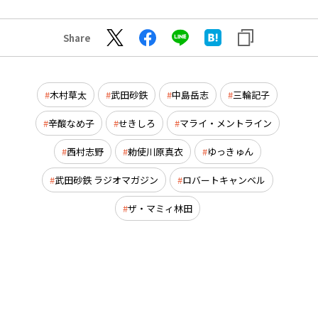
Share
木村草太
武田砂鉄
中島岳志
三輪記子
辛酸なめ子
せきしろ
マライ・メントライン
西村志野
勅使川原真衣
ゆっきゅん
武田砂鉄 ラジオマガジン
ロバートキャンベル
ザ・マミィ林田