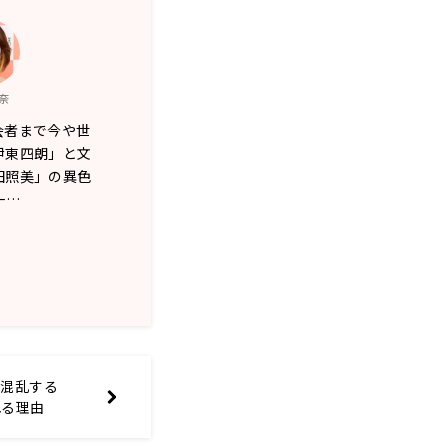
奈
会者まで今や世
伊東四朗」と文
田照美」の異色
一…
が混乱する
れる理由