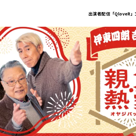
出演者
配信「QloveR」