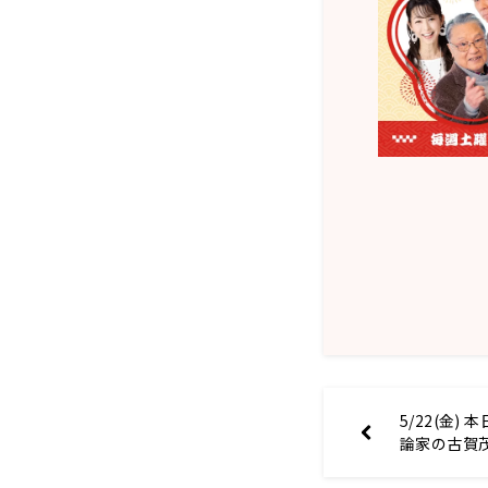
5/22(金
論家の古賀
教授の錦田