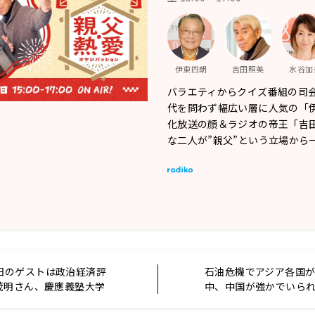
伊東四朗
吉田照美
水谷加
バラエティからクイズ番組の司
代を問わず幅広い層に人気の「
化放送の顔＆ラジオの帝王「吉
な二人が”親父”という立場から
) 本日のゲストは政治経済評
石油危機でアジア各国
茂明さん、慶應義塾大学
中、中国が強かでいら
愛子さんでした！！