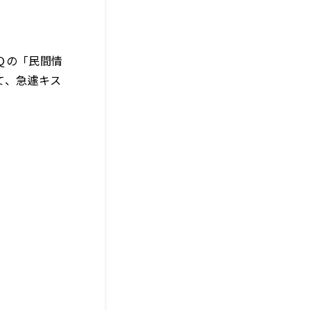
Ｑの「民間情
て、急遽キス