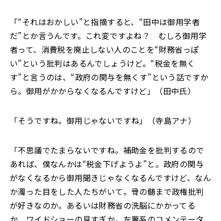
「
“それはおかしい”と指摘すると、“田中は御用学者
だ
”
とか言うんです。これ変ですよね？ むしろ御用学
者って
、
消費税を廃止しない人のことを
“
財務省っぽ
い
”
という批判はあるんでしょうけど
。“
税金を無く
す”と言うのは
、“
政府の関与を無くす
”
という話ですか
ら。御用がかからなくなるんですけど
」
（田中氏）
「
そうですね。御用じゃないですね」（寺島アナ）
「
不思議でたまらないですね。補助金を批判するので
あれば、僕なんかは“税金下げようよ”と。政府の関与
がなくなるから御用聞きじゃなくなるんですけど、なん
か濁った目をした人たちがいて。骨の髄まで政権批判
が好きなのか。あるいは財務省の洗脳にかかってる
か、ワイドショーの見すぎか。左翼系のコメンテータ