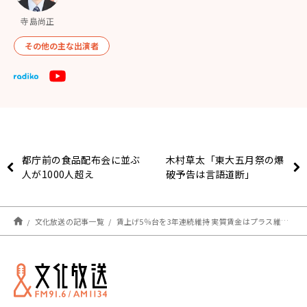
寺島尚正
その他の主な出演者
都庁前の食品配布会に並ぶ
木村草太「東大五月祭の爆
人が1000人超え
破予告は言語道断」
文化放送の記事一覧
賃上げ5％台を3年連続維持 実質賃金はプラス維持できるか