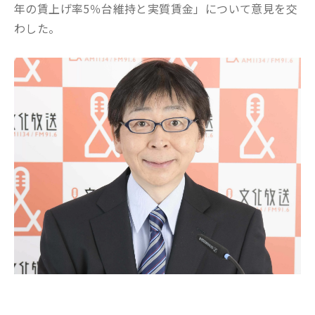
年の賃上げ率5％台維持と実質賃金
」
に
ついて
意見を交
わした。