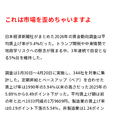
これは市場を歪めちゃいますよ
日本経済新聞社がまとめた2026年の賃金動向調査は平
均賃上げ率が5.4%だった。トランプ関税や中東情勢で
地政学リスクへの懸念が強まる中、3年連続で目安とな
る5%台を維持した。
調査は3月30日～4月20日に実施し、344社を対象に集
計した。定期昇給とベースアップ（ベア）を合わせた
賃上げ率は1990年の5.94％以来の高さだった2025年の
5.89％から0.49ポイント下がった。平均賃上げ額は前
の年と比べ
1033円減の1万9609円
。製造業の賃上げ率
は
0.19ポイント下落の5.54％。非製造業
は1.24ポイン