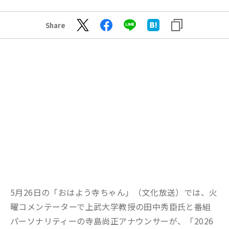
Share
5
月
26
日の「おはよう寺ちゃん」（文化放送）では、火
曜コメンテーターで上武大学教授の田中秀臣氏
と
番組
パーソナリティーの寺島尚正アナウンサー
が、
「
2026