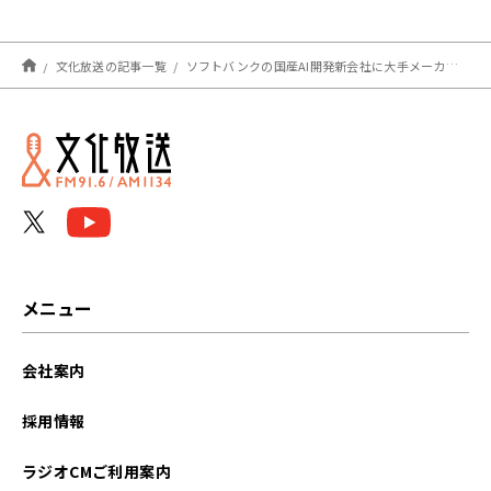
る」
スト・別所哲也さん！ニュ
ースは木村草太さんとお送
り！
文化放送の記事一覧
ソフトバンクの国産AI開発新会社に大手メーカー約30社が出資検討
メニュー
会社案内
採用情報
ラジオCMご利用案内