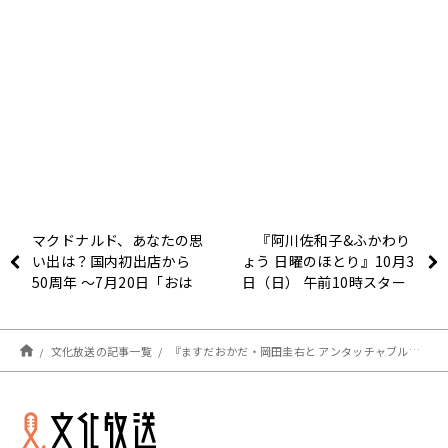
マクドナルド、あなたの思
『阿川佐和子&ふかわり
い出は？国内初出店から
ょう 日曜のほとり』10月3
50周年 ～7月20日「おは
日（日） 午前10時スター
よう寺ちゃん」
ト
文化放送の記事一覧
『ますだおかだ・岡田圭右と アンタッチャブル・柴田英嗣のおかしば』10/2（土） 午前11時スタート！