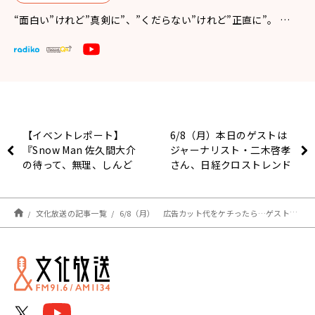
“面白い”けれど”真剣に”、”くだらない”けれど”正直に”。 …
【イベントレポート】
6/8（月）本日のゲストは
『Snow Man 佐久間大介
ジャーナリスト・二木啓孝
の待って、無理、しんど
さん、日経クロストレンド
い、、』第1部のゲストに
副編集長・平野亜矢さんで
声優・杉田智和を迎え、3
した！
回目の公開収録イベントを
文化放送の記事一覧
6/8（月） 広告カット代をケチったら…ゲストは追手門学院大学教授の葛西リサさんでした！
開催！