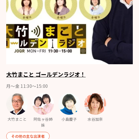
大竹まこと ゴールデンラジオ！
月〜金 11:30～15:00
大竹まこと
阿佐ヶ谷姉
小島慶子
水谷加奈
妹
その他の主な出演者