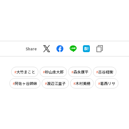
Share
大竹まこと
砂山圭大郎
森永康平
古谷経衡
阿佐ヶ谷姉妹
渡辺江里子
木村美穂
葛西リサ