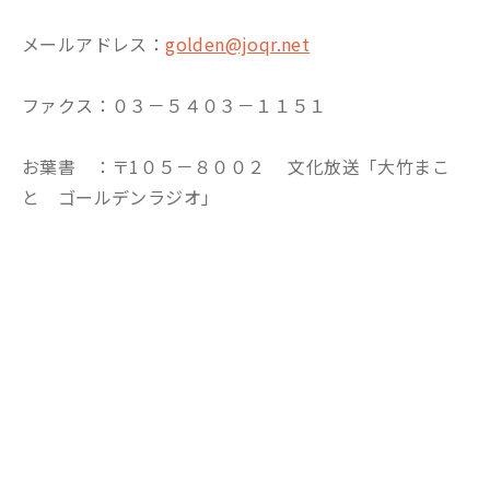
メールアドレス：
golden@joqr.net
ファクス：０３－５４０３－１１５１
お葉書 ：〒1０５－８００２ 文化放送「大竹まこ
と ゴールデンラジオ」