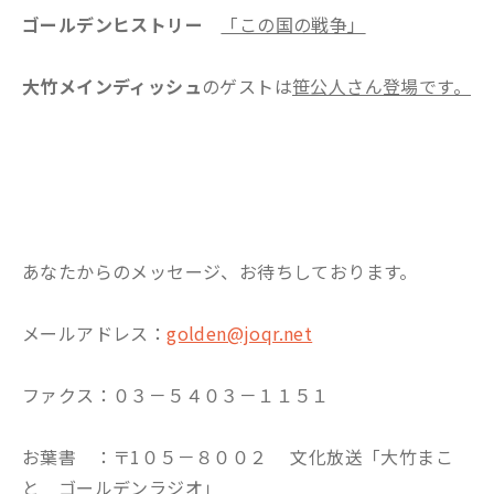
ゴールデンヒストリー
「この国の戦争」
大竹メインディッシュ
のゲストは
笹公人さん登場です。
あなたからのメッセージ、お待ちしております。
メールアドレス：
golden@joqr.net
ファクス：０３－５４０３－１１５１
お葉書 ：〒1０５－８００２ 文化放送「大竹まこ
と ゴールデンラジオ」