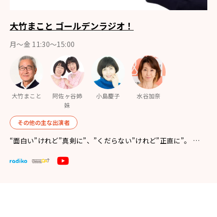
大竹まこと ゴールデンラジオ！
月〜金 11:30～15:00
大竹まこと
阿佐ヶ谷姉
小島慶子
水谷加奈
妹
その他の主な出演者
“面白い”けれど”真剣に”、”くだらない”けれど”正直に”。 …