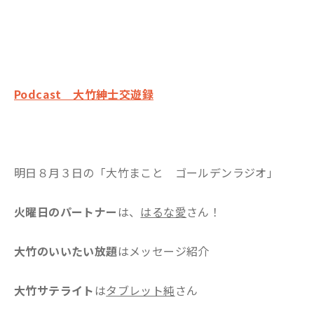
Podcast 大竹紳士交遊録
明日８月３日の「大竹まこと ゴールデンラジオ」
火曜日のパートナー
は、
はるな愛
さん！
大竹のいいたい放題
はメッセージ紹介
大竹サテライト
は
タブレット純
さん