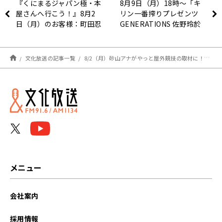
『くにまるジャパン極・本
8月9日（月）18時〜「キ
屋さんへ行こう！』8月2
リン一番搾りプレゼンツ
日（月）のお客様：町田忍
GENERATIONS 佐野玲於
さん（庶民文化研究家）
のおいしいCultureZ」OA
決定！
文化放送の記事一覧
8/2（月）砂山アナがやっと屋外競技の取材に！砂山アナは大事なものを忘れて…
メニュー
会社案内
採用情報