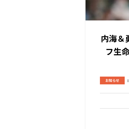
内海＆
フ生命
お知らせ
8