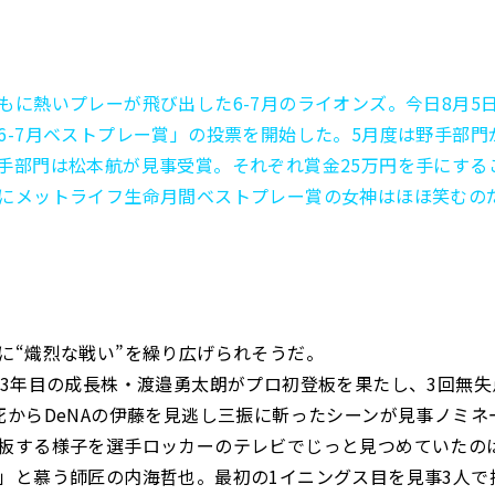
もに熱いプレーが飛び出した6-7月のライオンズ。今日8月5
6-7月ベストプレー賞」の投票を開始した。5月度は野手部門
手部門は松本航が見事受賞。それぞれ賞金25万円を手にする
にメットライフ生命月間ベストプレー賞の女神はほほ笑むの
に“熾烈な戦い”を繰り広げられそうだ。
卒3年目の成長株・渡邉勇太朗がプロ初登板を果たし、3回無
死からDeNAの伊藤を見逃し三振に斬ったシーンが見事ノミネ
板する様子を選手ロッカーのテレビでじっと見つめていたのは
」と慕う師匠の内海哲也。最初の1イニングス目を見事3人で