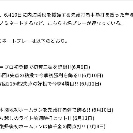
、6月10日に内海哲也を援護する先頭打者本塁打を放った岸
ノミネートするなど、こちらも名プレーが連なっている。
ノミネートプレーは以下のとおり。
＝プロ初登板で初奪三振を記録!!(6月9日)
回3失点の粘投で今季初勝利を飾る!!(6月10日)
回125球2失点の好投で今季4勝目!! (6月12日)
拠地初ホームランを先頭打者弾で飾る!! (6月10日)
越しのライト前適時打ヒット!! (6月13日)
帰後初ホームランは値千金の同点打!! (7月4日)