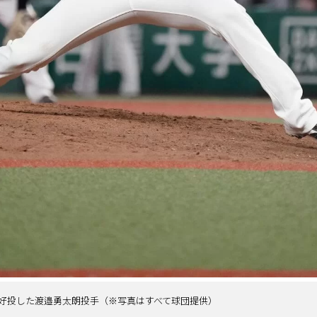
好投した渡邉勇太朗投手（※写真はすべて球団提供）