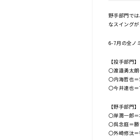
野手部門では
なスイングが
6-7月の全
【投手部門】
〇渡邉勇太朗
〇内海哲也＝5
〇今井達也＝7
【野手部門】
〇岸潤一郎＝本
〇呉念庭＝勝ち
〇外崎修汰＝復