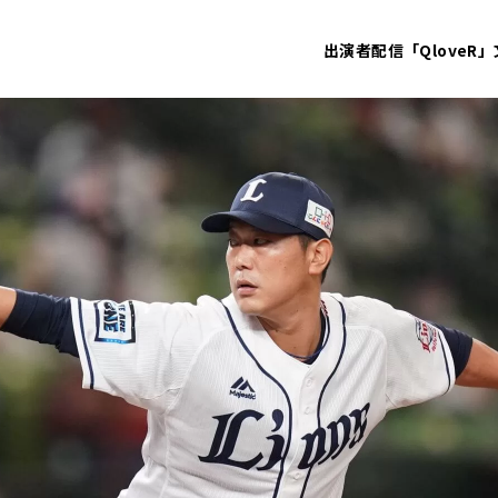
出演者
配信「QloveR」