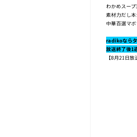
わかめスープ
素材力だし本
中華百選マボ
radikoな
放送終了後1
【8月21日