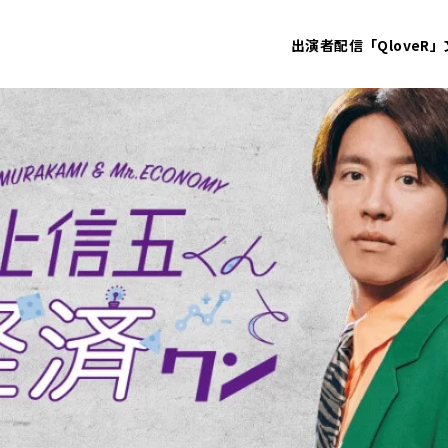
出演者
配信「QloveR」