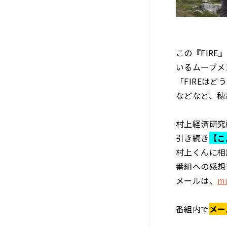
この『FIR
いるムーブメ
「FIREは
などなど、穂
村上経済研究
引き続き
【こ
村上くんに相
番組への感想
メールは、
mu
番組内で
メー