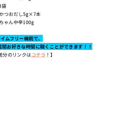
3袋
かつおだし5g×7本
ちゃん中辛100g
らタイムフリー機能で、
週間お好きな時間に聴くことができます！！
放送分のリンクは
コチラ
！】