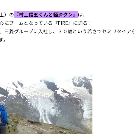
土）の
『村上信五くんと経済クン』
は、
心にブームとなっている『FIRE』に迫る！
、三菱グループに入社し、３０歳という若さでセミリタイア
す。