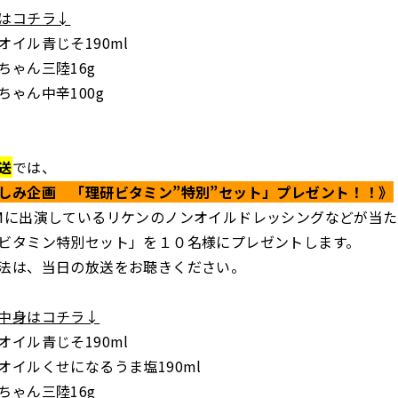
はコチラ↓
オイル青じそ190ml
ちゃん三陸16g
ちゃん中辛100g
送
では、
しみ企画 「理研ビタミン”特別”セット」プレゼント！！》
Mに出演しているリケンのノンオイルドレッシングなどが当た
ビタミン特別セット」を１０名様にプレゼントします。
法は、当日の放送をお聴きください。
中身はコチラ↓
オイル青じそ190ml
オイルくせになるうま塩190ml
ちゃん三陸16g