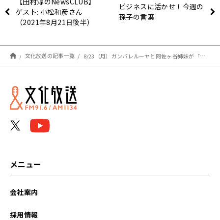
【田村淳のNewsCLUB】
ビジネスに活かせ！今週の
ゲスト: 小松和彦さん
孫子の言葉
（2021年8月21日後半）
文化放送の記事一覧
8/23（月）ガンバレルーヤと阿佐ヶ谷姉妹が「時代」をデュエット！ 大竹さんも絶賛！！
メニュー
会社案内
採用情報