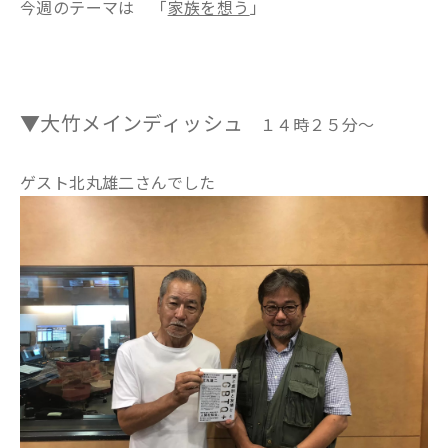
今週のテーマは 「
家族を想う
」
▼大竹メインディッシュ
１４時２５分～
ゲスト北丸雄二さんでした