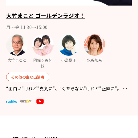
大竹まこと ゴールデンラジオ！
月〜金 11:30～15:00
大竹まこと
阿佐ヶ谷姉
小島慶子
水谷加奈
妹
その他の主な出演者
“面白い”けれど”真剣に”、”くだらない”けれど”正直に”。 …