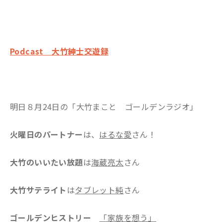
Podcast 大竹紳士交遊録
明日８月24日の「大竹まこと ゴールデンラジオ」
火曜日のパートナー
は、
はるな愛
さん！
大竹のいいたい放題
は
海蔵亮太
さん
大竹サテライト
は
タブレット純
さん
ゴールデンヒストリー
「家族を想う」