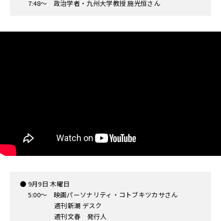
7:48〜 政治学者・九州大学教授 施光恒さん
● 9月9日 木曜日
5:00〜 映画パーソナリティ・コトブキツカサさん
週刊新潮 デスク
週刊文春 発行人