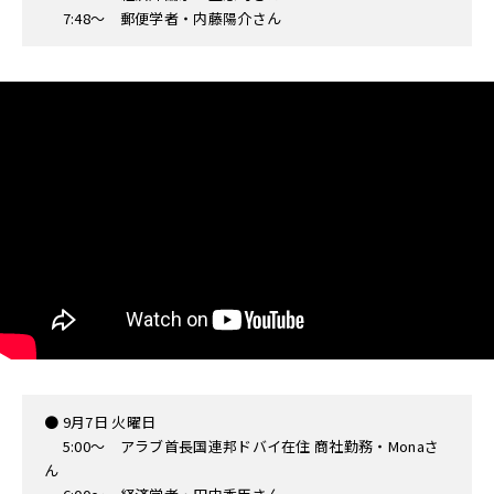
7:48〜 郵便学者・内藤陽介さん
● 9月7日 火曜日
5:00〜 アラブ首長国連邦ドバイ在住 商社勤務・Monaさ
ん