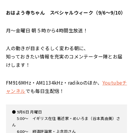
おはよう寺ちゃん スペシャルウィーク（9/6～9/10）
月〜金曜日 朝５時から4時間生放送！
人の動きが目まぐるしく変わる朝に、
知っておきたい情報を充実のコメンテーター陣とお届
けします！
FM916MHz・AM1134kHz・radikoのほか、
Youtubeチ
ャンネル
でも毎日生配信！
● 9月6日 月曜日
5:00〜 イギリス在住 著述家・めいろま（谷本真由美）さ
ん
6:00〜 経済評論家・上念司さん