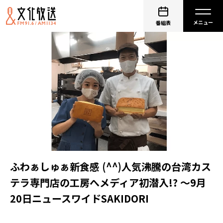
番組表
ふわぁしゅぁ新食感 (^^)人気沸騰の台湾カス
テラ専門店の工房へメディア初潜入!? ～9月
20日ニュースワイドSAKIDORI