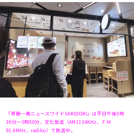
『斉藤一美ニュースワイドSAKIDORI』は平日午後3時
30分～5時50分、文化放送（AM1134KHz、ＦＭ
91.6MHz、radiko）で放送中。