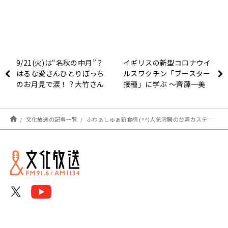
9/21(火)は“名秋の中月”？
イギリスの新型コロナウイ
はるな愛さんひとりぼっち
ルスワクチン「ブースター
のお月見で涙！？大竹さん
接種」に学ぶ ～斉藤一美
細くて高いサンマに不
ニュースワイド
満！？
SAKIDORI！
文化放送の記事一覧
ふわぁしゅぁ新食感 (^^)人気沸騰の台湾カステラ専門店の工房へメディア初潜入!? ～9月20日ニュースワイドSAKIDORI