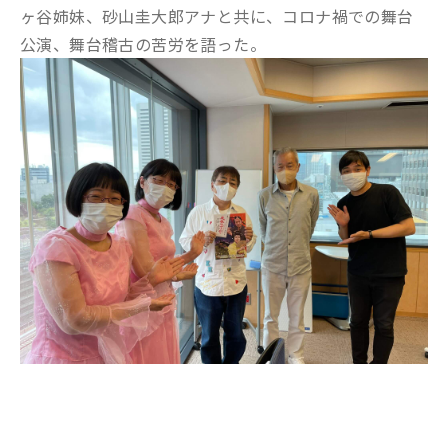
ヶ谷姉妹、砂山圭大郎アナと共に、コロナ禍での舞台
公演、舞台稽古の苦労を語った。