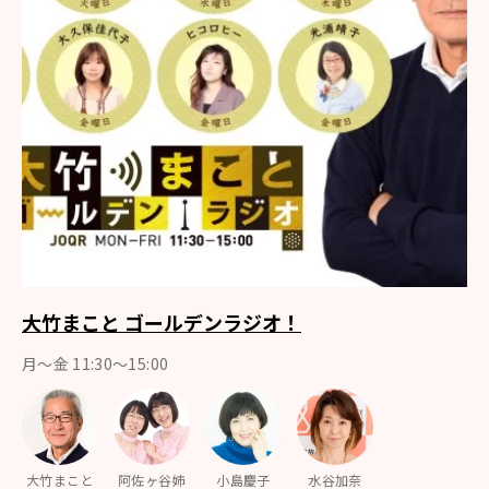
大竹まこと ゴールデンラジオ！
月〜金 11:30～15:00
大竹まこと
阿佐ヶ谷姉
小島慶子
水谷加奈