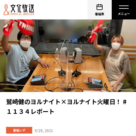
番組表
鷲崎健のヨルナイト×ヨルナイト火曜日！ #
１１３４レポート
9/29, 2021
番組レポ