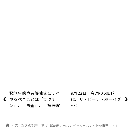
緊急事態宣言解除後にすぐ
9月22日 今月の50周年
やるべきことは「ワクチ
は、ザ・ビーチ・ボーイズ
ン」、「検査」、「病床確
～！
保」～ニュースワイド
SAKIDORI
文化放送の記事一覧
鷲崎健のヨルナイト×ヨルナイト火曜日！ #１１３４レポート