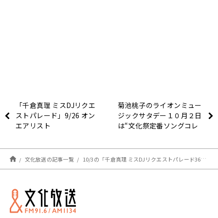
「千倉真理 ミスDJリクエ
菊池桃子のライオンミュー
ストパレード」9/26 オン
ジックサタデー１０月２日
エアリスト
は“文化祭定番ソングコレ
クション”でした♪
文化放送の記事一覧
10/3の「千倉真理 ミスDJリクエストパレード360」予告