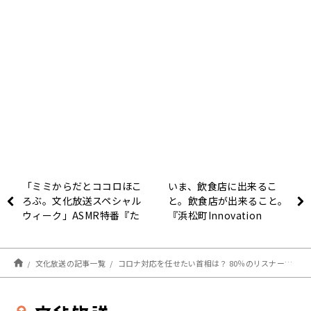
「ミミからだとココロほこ
いま、飲食店に出来るこ
ろぶ。文化放送スペシャル
と。飲食店が出来ること。
ウィーク」ASMR特番『た
『浜松町Innovation
き火特番』が1年ぶりに放
Culture Cafe』
送決定
文化放送の記事一覧
コロナ対応を任せたい首相は？ 80％のリスナーが「他の方がよい」文化放送で緊急アンケートを実施