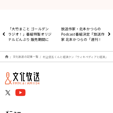
「大竹まこと ゴールデン
放送作家・北本かつらの
ラジオ！」番組特製オリジ
Podcast番組決定『放送作
ナルどんぶり 販売期間に
家 北本かつらの「週刊！
関するおしらせ
芸人自身」』
文化放送の記事一覧
村上信五くんと経済クン「ウィキペディアと経済」
メニュー