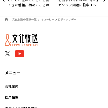
てきた番組。初めのころは
ガソリン問題に物申す〜
視聴率も悪かった」初代ひ
11月19日「大竹まこと ゴ
ょうきんアナウンサーが語
ールデンラジオ」
文化放送の記事一覧
キユーピー メロディホリデー
るひょうきん族〜11月19
日「大竹まこと ゴールデ
ンラジオ」
メニュー
会社案内
採用情報