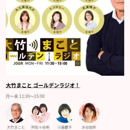
大竹まこと ゴールデンラジオ！
月〜金 11:30～15:00
大竹まこと
阿佐ヶ谷姉
小島慶子
水谷加奈