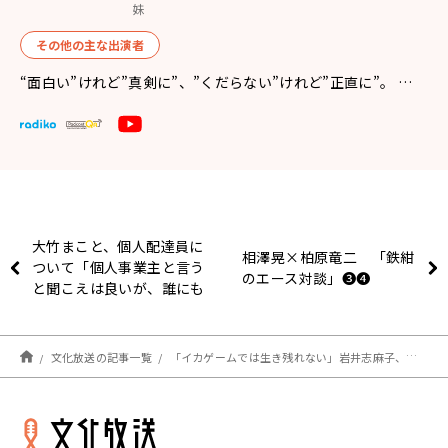
妹
その他の主な出演者
“面白い”けれど”真剣に”、”くだらない”けれど”正直に”。 …
大竹まこと、個人配達員に
相澤晃×柏原竜二 「鉄紺
ついて「個人事業主と言う
のエース対談」❸❹
と聞こえは良いが、誰にも
守られていない」〜11月
22日「大竹まこと ゴール
デンラジオ」
文化放送の記事一覧
「イカゲームでは生き残れない」岩井志麻子、自身の韓国人夫について語る〜11月22日「大竹まこと ゴールデンラジオ」