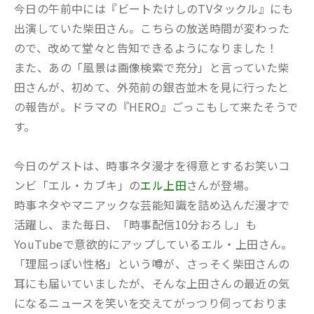
今日の午前中には『ビートたけしのTVタックル』にも
出演していた柴田さん。こちらの放送時間が変わった
ので、改めて堂々と告知できるようになりました！
また、あの「風景は画像検索で充分」と言っていた柴
田さんが、初めて、外苑前の銀杏並木を見に行ったと
の報告が。ドラマの『HERO』ごっこもして来たそうで
す。
今日のゲストは、
時事ネタ漫才を得意とするお笑いコ
ンビ「エル・カブキ」の
エル上田
さんが登場。
時事ネタやマニアックな芸能知識を詰め込んだ漫才で
活躍し、また毎日、「時事配信10分おろし」も
YouTubeで意欲的にアップしているエル・上田さん。
「理屈っぽい性格」という噂が、さっそく柴田さんの
耳にも届いていましたが、そんな上田さんの最近の気
になるニュースを笑いを交えてがっつり伺っておりま