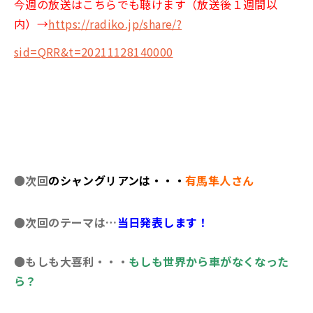
今週の放送はこちらでも聴けます（放送後１週間以
内）→
https://radiko.jp/share/?
sid=QRR&t=20211128140000
●
次回
のシャングリアンは
・・・
有馬隼人
さん
●次回のテーマは…
当日発表します！
●
もしも大喜利・・・
もしも世界から車がなくなった
ら？