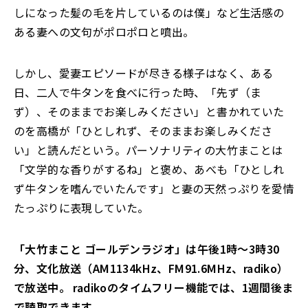
しになった髪の毛を片しているのは僕」など生活感の
ある妻への文句がポロポロと噴出。
しかし、愛妻エピソードが尽きる様子はなく、ある
日、二人で牛タンを食べに行った時、「先ず（ま
ず）、そのままでお楽しみください」と書かれていた
のを高橋が「ひとしれず、そのままお楽しみくださ
い」と読んだという。パーソナリティの大竹まことは
「文学的な香りがするね」と褒め、あべも「ひとしれ
ず牛タンを嗜んでいたんです」と妻の天然っぷりを愛情
たっぷりに表現していた。
「大竹まこと ゴールデンラジオ」は午後1時～3時30
分、文化放送（AM1134kHz、FM91.6MHz、radiko）
で放送中。 radikoのタイムフリー機能では、1週間後ま
で聴取できます。