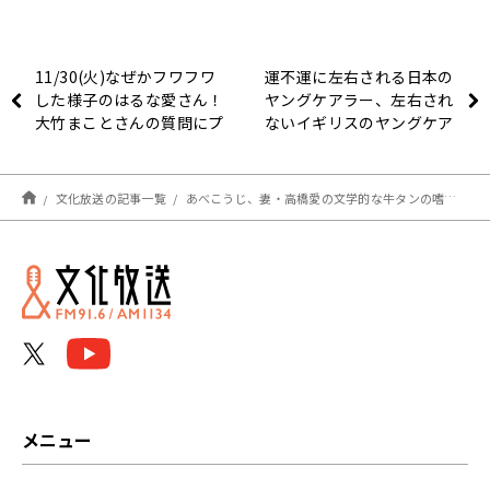
11/30(火)なぜかフワフワ
運不運に左右される日本の
した様子のはるな愛さん！
ヤングケアラー、左右され
大竹まことさんの質問にプ
ないイギリスのヤングケア
ライベート事情もポロ
ラーー11月30日大竹まこ
リ！？
とゴールデンラジオー
文化放送の記事一覧
あべこうじ、妻・高橋愛の文学的な牛タンの嗜みを暴露―11月30日大竹まことゴールデンラジオ
メニュー