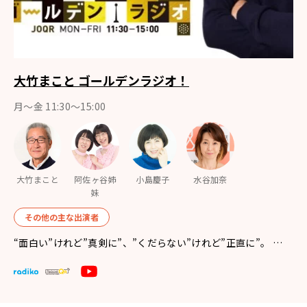
大竹まこと ゴールデンラジオ！
月〜金 11:30～15:00
大竹まこと
阿佐ヶ谷姉
小島慶子
水谷加奈
妹
その他の主な出演者
“面白い”けれど”真剣に”、”くだらない”けれど”正直に”。 …