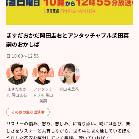
ますだおかだ岡田圭右とアンタッチャブル柴田英
嗣のおかしば
日 10:00～12:55
ますだおか
アンタッチ
前田恵里花
だ 岡田圭右
ャブル 柴田
英嗣
その他の主な出演者
リスナーの悩み、怒り、悲しみ、に寄り添い、時には喜び、楽
しさをリスナーと共有しながら、世の中にまん延しているぼん
やりした不安を解消していく番組。 聴いていれば…