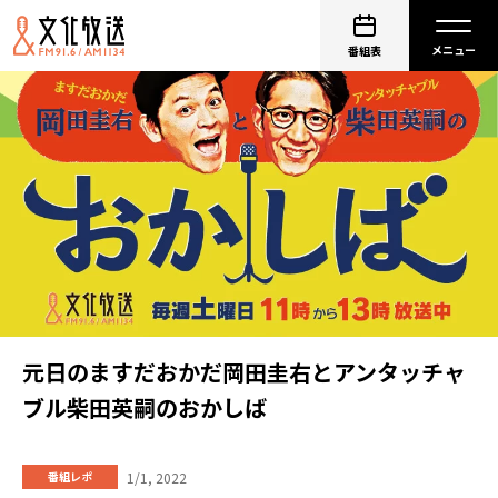
番組表
元日のますだおかだ岡田圭右とアンタッチャ
ブル柴田英嗣のおかしば
1/1, 2022
番組レポ