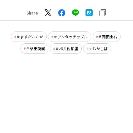
Share
＃ますだおかだ
＃アンタッチャブル
＃岡田圭右
＃柴田英嗣
＃松井佐祐里
＃おかしば