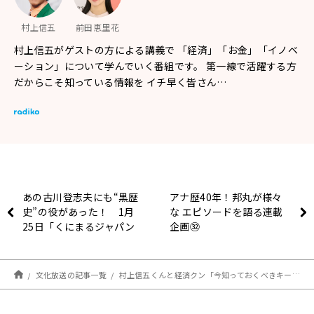
村上信五
前田恵里花
村上信五がゲストの方による講義で 「経済」「お金」「イノベ
ーション」について学んでいく番組です。 第一線で活躍する方
だからこそ知っている情報を イチ早く皆さん…
あの古川登志夫にも“黒歴
アナ歴40年！邦丸が様々
史”の役があった！ 1月
な エピソードを語る連載
25日「くにまるジャパン
企画㉜
極」
文化放送の記事一覧
村上信五くんと経済クン「今知っておくべきキーワード“CBDC”をお勉強！」