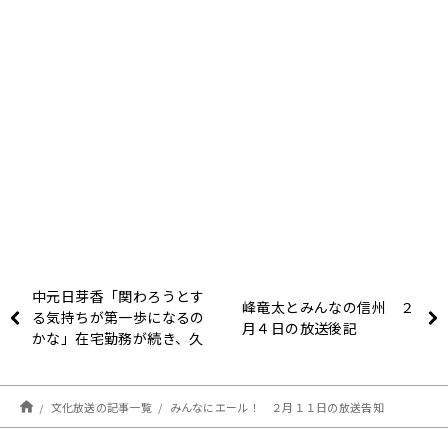
中元日芽香「関わろうとす
峰竜太とみんなの信州 ２
る気持ちが第一歩になるの
月４日の放送後記
かな」在宅勤務が続き、久
しぶりに会った同僚との雑
談に悩むリスナーにアドバ
イス
文化放送の記事一覧
みんなにエール！ ２月１１日の放送告知