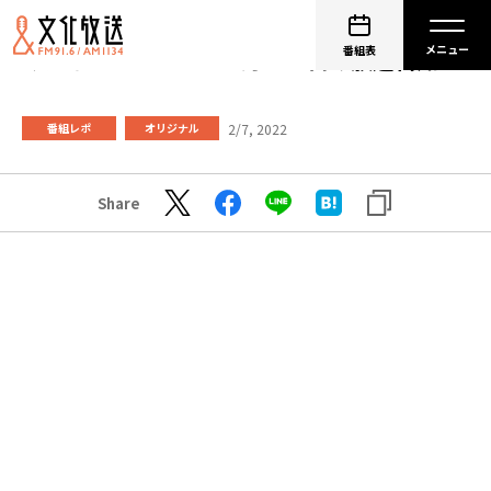
番組表
みんなにエール！ ２月１１日の放送告知
2/7, 2022
番組レポ
オリジナル
Share