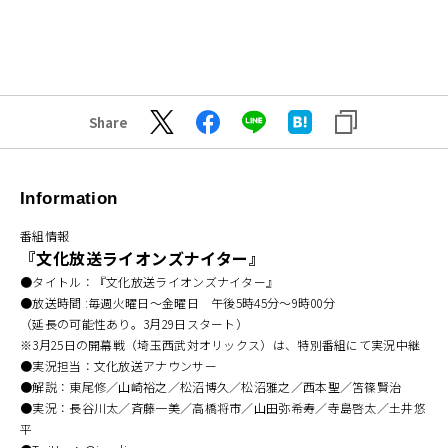
Share
Information
番組情報
『文化放送ライオンズナイター』
●タイトル：『文化放送ライオンズナイター』
●放送時間 :毎週火曜日～金曜日 午後5時45分～9時00分
（延長の可能性あり。3月29日スタート）
※3月25日の開幕戦（埼玉西武対オリックス）は、特別番組にて実況中継
●実況担当：文化放送アナウンサー
●解説：東尾修／山崎裕之／松沼博久／松沼雅之／西本聖／笘篠賢治
●実況：長谷川太／斉藤一美／高橋将市／山田弥希寿／寺島啓太／土井悠
平