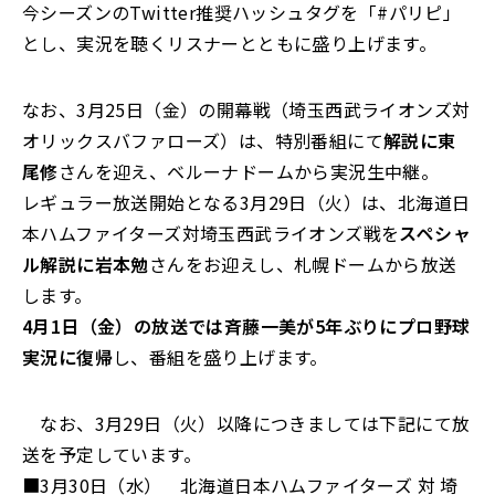
今シーズンのTwitter推奨ハッシュタグを「#パリピ」
とし、実況を聴くリスナーとともに盛り上げます。
なお、3月25日（金）の開幕戦（埼玉西武ライオンズ対
オリックスバファローズ）は、特別番組にて
解説に東
尾修
さんを迎え、ベルーナドームから実況生中継。
レギュラー放送開始となる3月29日（火）は、北海道日
本ハムファイターズ対埼玉西武ライオンズ戦を
スペシャ
ル解説に岩本勉
さんをお迎えし、札幌ドームから放送
します。
4月1日（金）の放送では斉藤一美が5年ぶりにプロ野球
実況に復帰
し、番組を盛り上げます。
なお、3月29日（火）以降につきましては下記にて放
送を予定しています。
■3月30日（水） 北海道日本ハムファイターズ 対 埼