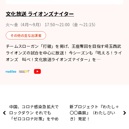
文化放送 ライオンズナイター
火～金（4月〜9月） 17:50～21:00（金 ～21:15）
その他の主な出演者
チームスローガン「打破」を掲げ、王座奪回を目指す埼玉西武
ライオンズの試合を中心に放送！ 今シーズンも「吼えろ！ライ
オンズ 叫べ！文化放送ライオンズナイター」を…
中国、コロナ感染急拡大で
新プロジェクト『わたし＋
ロックダウン それでも
〇〇贔屓』（わたしびい
「ゼロコロナ対策」をやめ
き）発足！
ないワケは？