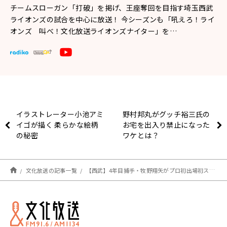
チームスローガン「打破」を掲げ、王座奪回を目指す埼玉西武
ライオンズの試合を中心に放送！ 今シーズンも「吼えろ！ライ
オンズ 叫べ！文化放送ライオンズナイター」を…
イラストレーター小池アミ
野村邦丸がグッチ裕三氏の
イゴが描く 柔らかな絵柄
お宅を出入り禁止になった
の秘密
ワケとは？
文化放送の記事一覧
【西武】4年目捕手・牧野翔矢がプロ初出場初スタメン、野田コーチ「物怖じしない性格なので大丈夫」