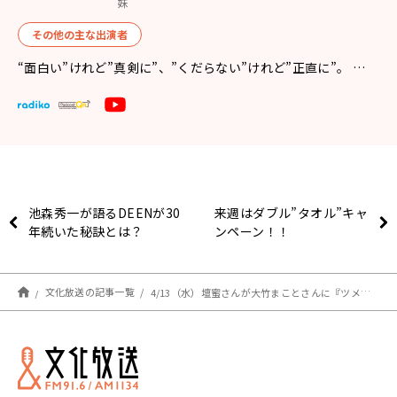
妹
その他の主な出演者
“面白い”けれど”真剣に”、”くだらない”けれど”正直に”。 …
池森秀一が語るDEENが30
来週はダブル”タオル”キャ
年続いた秘訣とは？
ンペーン！！
文化放送の記事一覧
4/13（水）壇蜜さんが大竹まことさんに『ツメ』をお手入れする機械をプレゼント！？その使い心地は！？