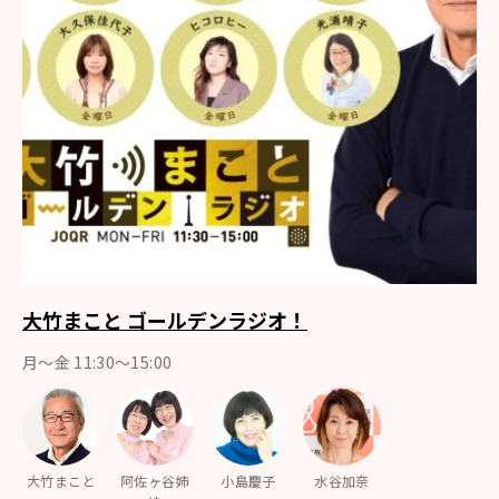
大竹まこと ゴールデンラジオ！
月〜金 11:30～15:00
大竹まこと
阿佐ヶ谷姉
小島慶子
水谷加奈