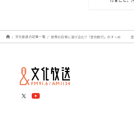
トンネル掘
す
文化放送の記事一覧
世界の日常に溶け込む⁉︎「定住旅行」のすゝめ 定住