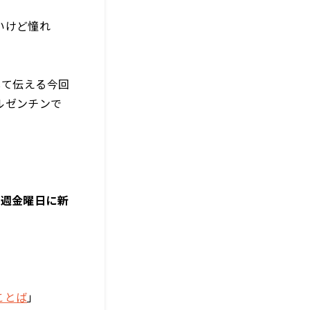
いけど憧れ
通して伝える今回
ルゼンチンで
で毎週金曜日に新
ことば
」