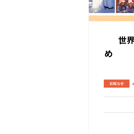
世界
め 定
お知らせ
4