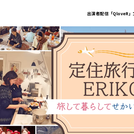
出演者
配信「QloveR」