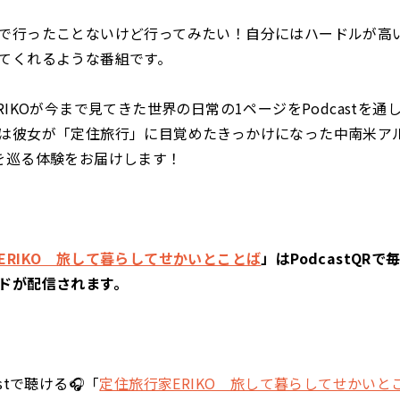
で行ったことないけど行ってみたい！自分にはハードルが高
てくれるような番組です。
RIKOが今まで見てきた世界の日常の1ページをPodcastを
は彼女が「定住旅行」に目覚めたきっかけになった中南米ア
を巡る体験をお届けします！
ERIKO 旅して暮らしてせかいとことば
」はPodcastQR
ドが配信されます。
stで聴ける🎧「
定住旅行家ERIKO 旅して暮らしてせかいと