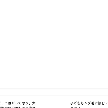
だって誰だって思う」大
子どももムダ毛に悩む
汚染水放出のための海底
とは？