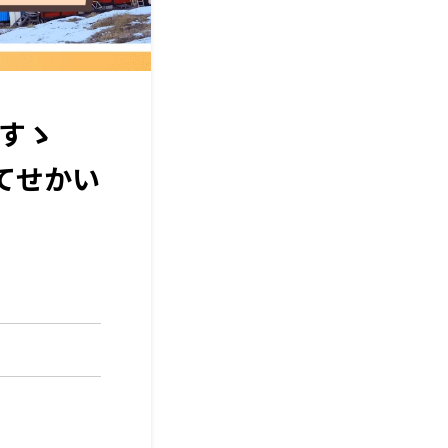
のすゝ
てせかい