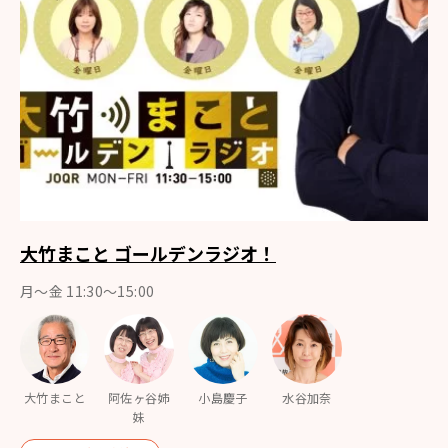
大竹まこと ゴールデンラジオ！
月〜金 11:30～15:00
大竹まこと
阿佐ヶ谷姉
小島慶子
水谷加奈
妹