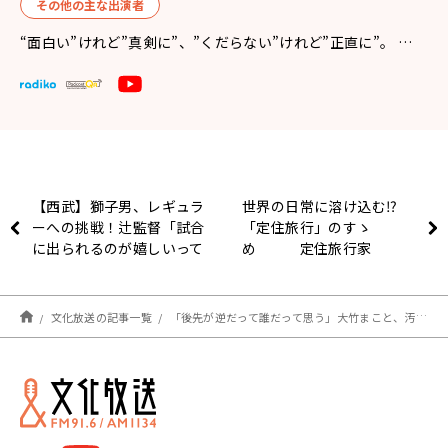
その他の主な出演者
“面白い”けれど”真剣に”、”くだらない”けれど”正直に”。 …
【西武】獅子男、レギュラ
世界の日常に溶け込む⁉︎
ーへの挑戦！辻監督「試合
「定住旅行」のすゝ
に出られるのが嬉しいって
め 定住旅行家
いう感じで野球やってる」
ERIKO 旅して暮らしてせ
かいとことば
文化放送の記事一覧
「後先が逆だって誰だって思う」大竹まこと、汚染水放出のための海底トンネル掘削マシン設置に疑問を呈す