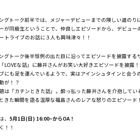
ングトーク前半では、メジャーデビューまでの険しい道のり
ーが同級生ということで、仲良しエピソードから、デビュー
ートライブのお話に３人も興味津々！！
ングトーク後半恒例の出た目に沿ってエピソードを披露する
「LOVEな話」に藤井さんがお笑い大好きエピソードを披露
ブにも足を運んでいるようで、実はアインシュタインと会う
動が！？
題は「カチンときた話」。酔っ払った藤井さんを介抱してい
ときた瞬間を語る温厚な福島さんのレアな怒りのエピソード
は、
5月1日(日) 16:00~からOA！
く！！