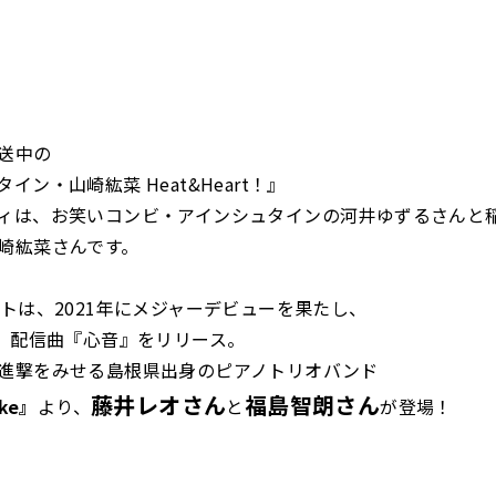
送中の
イン・山崎紘菜 Heat&Heart！』
ィは、お笑いコンビ・アインシュタインの河井ゆずるさんと
崎紘菜さんです。
ストは、2021年にメジャーデビューを果たし、
は、配信曲『心音』をリリース。
進撃をみせる島根県出身のピアノトリオバンド
藤井レオさん
福島智朗さん
ake』
より、
と
が登場！