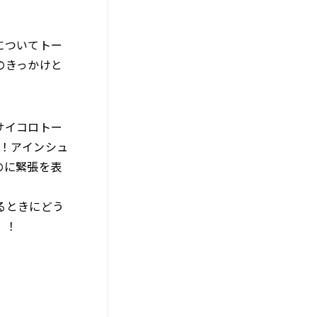
についてトー
のきっかけと
サイコロトー
！！アインシュ
のに緊張を表
るときにどう
！！