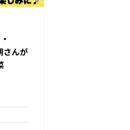
ド・
智朗さんが
菜