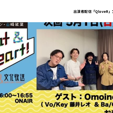
出演者
配信「QloveR」