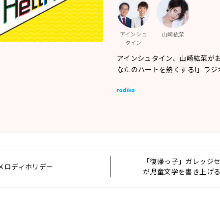
アインシュ
山崎紘菜
タイン
アインシュタイン、山崎紘菜が
なたのハートを熱くする!」ラジ
「復帰っ子」ガレッジ
 メロディホリデー
が児童文学を書き上げ