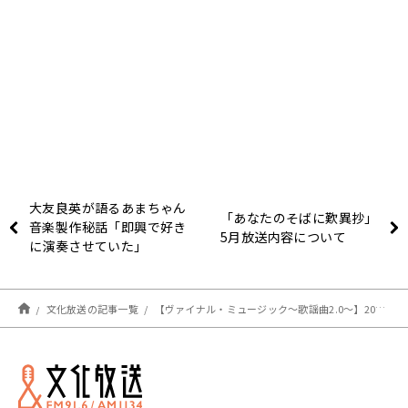
大友良英が語るあまちゃん
「あなたのそばに歎異抄」
音楽製作秘話「即興で好き
5月放送内容について
に演奏させていた」
文化放送の記事一覧
【ヴァイナル・ミュージック～歌謡曲2.0～】2022年4月28日（木）オンエア楽曲