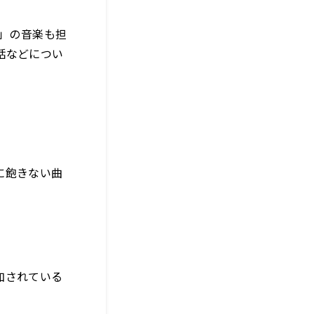
ん」の音楽も担
話などについ
に飽きない曲
加されている