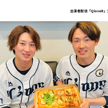
出演者
配信「QloveR」