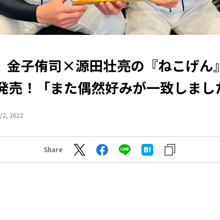
】金子侑司×源田壮亮の『ねこげん
発売！「また偶然好みが一致しました
/2, 2022
Share