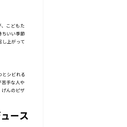
が、こどもた
持ちいい季節
召し上がって
わとシビれる
が苦手な人や
、げんのピザ