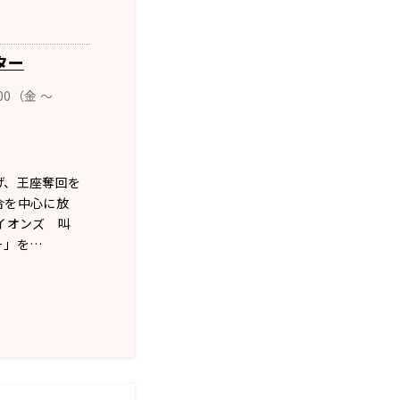
ター
00（金 ～
げ、王座奪回を
合を中心に放
イオンズ 叫
ー」を…