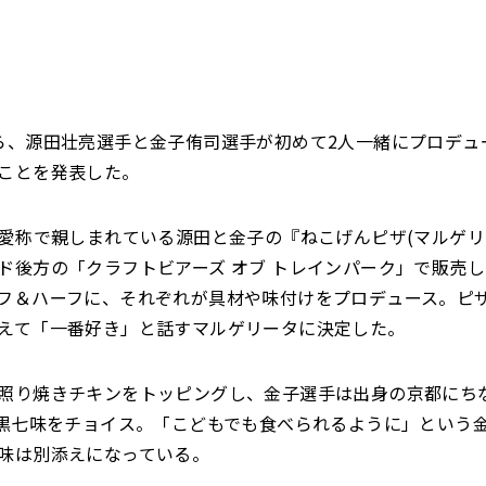
ら、源田壮亮選手と金子侑司選手が初めて2人一緒にプロデュ
ことを発表した。
の愛称で親しまれている源田と金子の『ねこげんピザ(マルゲリ
ド後方の「クラフトビアーズ オブ トレインパーク」で販売
フ＆ハーフに、それぞれが具材や味付けをプロデュース。ピザ
えて「一番好き」と話すマルゲリータに決定した。
照り焼きチキンをトッピングし、金子選手は出身の京都にち
、黒七味をチョイス。「こどもでも食べられるように」という
味は別添えになっている。