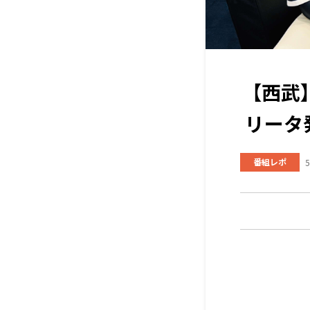
【西武
リータ
番組レポ
5