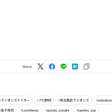
Share
ライオンズナイター
プロ野球
埼玉西武ライオンズ
seibulion
金子侑司
LionsNews
genda_sosuke
kaneko_yuji