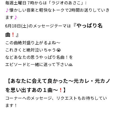
毎週土曜日 7時からは「ラジオのあさこ」❕
♪
懐かしい音楽と軽快なトークで2時間お送りしていき
ます
♪
『やっぱり名
6月18日(土)のメッセージテーマは
曲
！
』
この曲絶対盛り上がるよね～
これきくと絶対泣いちゃう😭
などあなたの思うやっぱり名曲！を
エピソードと一緒に送って下さい🙏
【あなたに会えて良かった～元カレ・元カノ
を思い出すあの１曲～
！
】
コーナーへのメッセージ、リクエストもお待ちしてい
ます！