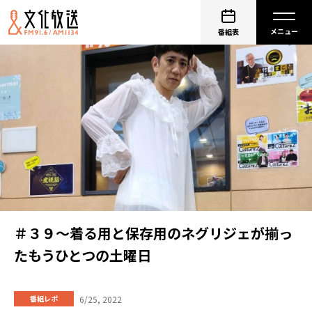
番組表
＃３９～着る用と保存用のネグリジェが揃っ
たもうひとつの土曜日
6/25, 2022
番組レポ