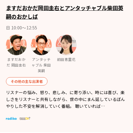
ますだおかだ岡田圭右とアンタッチャブル柴田英
嗣のおかしば
日 10:00～12:55
ますだおか
アンタッチ
前田恵里花
だ 岡田圭右
ャブル 柴田
英嗣
その他の主な出演者
リスナーの悩み、怒り、悲しみ、に寄り添い、時には喜び、楽
しさをリスナーと共有しながら、世の中にまん延しているぼん
やりした不安を解消していく番組。 聴いていれば…