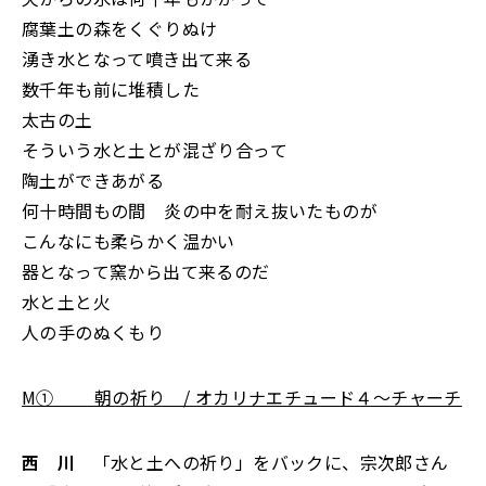
腐葉土の森をくぐりぬけ
湧き水となって噴き出て来る
数千年も前に堆積した
太古の土
そういう水と土とが混ざり合って
陶土ができあがる
何十時間もの間 炎の中を耐え抜いたものが
こんなにも柔らかく温かい
器となって窯から出て来るのだ
水と土と火
人の手のぬくもり
M① 朝の祈り / オカリナエチュード４～チャーチ
西 川
「水と土への祈り」をバックに、宗次郎さん