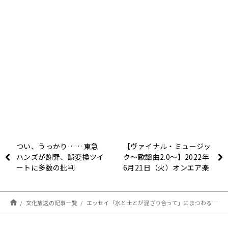
つい、うっかり…… 東急
【ヴァイナル・ミュージッ
ハンズが謝罪、誤変換ツイ
ク～歌謡曲2.0～】2022年
ートに多数の批判
6月21日（火）オンエア楽
曲
文化放送の記事一覧
エッセイ「水と土とが混ざり合って」にまつわるエピソードを公開『宗次郎 オカリーナの森から』