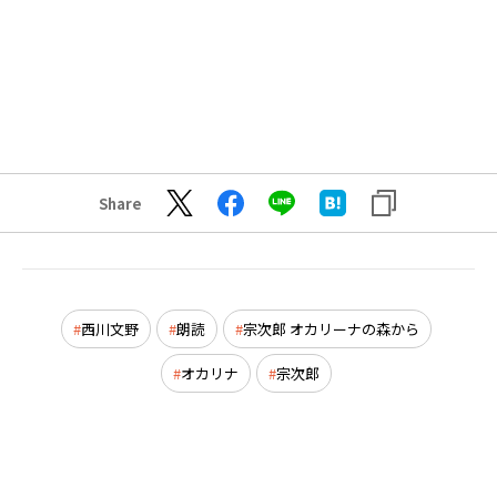
Share
西川文野
朗読
宗次郎 オカリーナの森から
オカリナ
宗次郎