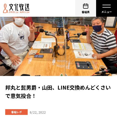
番組表
邦丸と髭男爵・山田、LINE交換めんどくさい
で意気投合！
6/22, 2022
番組レポ