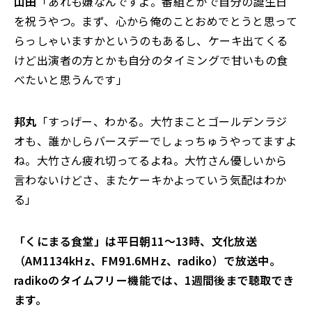
山田
「あれも嫌なんですよ。番組とかで自分の誕生日
を祝うやつ。まず、心から俺のことおめでとうと思って
らっしゃいますかというのもあるし、ケーキ出てくる
けど出演者の方とかも自分のタイミングで甘いもの食
べたいと思うんです」
邦丸
「すっげー、わかる。大竹まことゴールデンラジ
オも、誰かしらバースデーでしょっちゅうやってますよ
ね。大竹さん疲れ切ってるよね。大竹さん優しいから
言わないけどさ、またケーキかよっていう気配はわか
る」
「くにまる食堂」は平日朝11～13時、文化放送
（AM1134kHz、FM91.6MHz、radiko）で放送中。
radikoのタイムフリー機能では、1週間後まで聴取でき
ます。