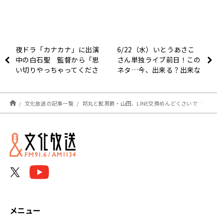
夜ドラ「カナカナ」に出演
6/22（水）いとうあさこ
中の白石聖 監督から「思
さん単独ライブ前日！この
い切りやっちゃってくださ
ネタ…今、出来る？出来な
い！」
い？
文化放送の記事一覧
邦丸と髭男爵・山田、LINE交換めんどくさいで意気投合！
メニュー